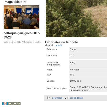
Image aléatoire
colloque-garrigues-2013-
JW28
Propriétés de la photo
Date : 19/11/2013
Affichages : 18961
résumé
détails
Fabricant
Canon
Ouverture
f/11
Correction
0 EV
d'exposition
Flash
No Flash
ISO
400
Vitesse
1/400 sec
Date : 2009-09-21 Commune : Luss
IPTC : Description
: paysage, milieu
première
précédente