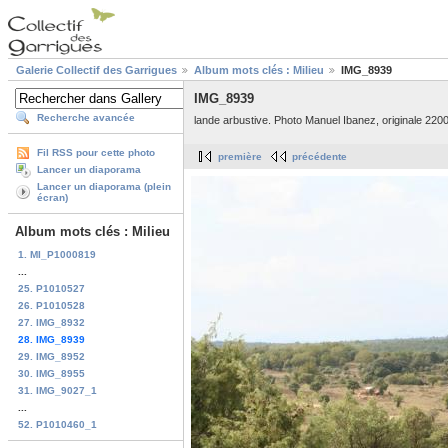
Galerie Collectif des Garrigues
Album mots clés : Milieu
IMG_8939
IMG_8939
Recherche avancée
lande arbustive. Photo Manuel Ibanez, originale 2200
Fil RSS pour cette photo
première
précédente
Lancer un diaporama
Lancer un diaporama (plein
écran)
Album mots clés : Milieu
1. MI_P1000819
...
25. P1010527
26. P1010528
27. IMG_8932
28. IMG_8939
29. IMG_8952
30. IMG_8955
31. IMG_9027_1
...
52. P1010460_1