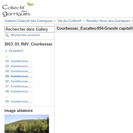
Galerie Collectif des Garrigues
Vie du Collectif
Rendez-Vous des Garrigues
Courbessac_Escattes-054-Grande capitelle 
Recherche avancée
2013_03_RdV_Courbessac
1. P1040637
...
32. Courbessac_...
33. Courbessac_...
34. Courbessac_...
35. Courbessac_...
36. Courbessac_...
37. Courbessac_...
38. Courbessac_...
...
50. Courbessac_...
Image aléatoire