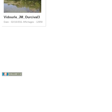
Vidourle_JM_Ourcival3
Date : 02/10/2011
Affichages : 12959