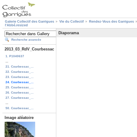
Galerie Collectif des Garrigues
Vie du Collectif
Rendez-Vous des Garrigues
l'Abbé.resized
Diaporama
Recherche avancée
2013_03_RdV_Courbessac
1. P1040637
...
21. Courbessac_...
22. Courbessac_...
23. Courbessac_...
24. Courbessac_...
25. Courbessac_...
26. Courbessac_...
27. Courbessac_...
...
50. Courbessac_...
Image aléatoire