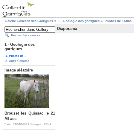
Galerie Collectif des Garrigues
1 - Geologie des garrigues
Photos de l'Atlas
Diaporama
Recherche avancée
1 - Geologie des
garrigues
1. Photos de...
2. Autres photos
Image aléatoire
Brouzet_les_Quissac_le_21_avril_2006_1-
MI-acc
Date : 21/04/2006
Affichages : 23641