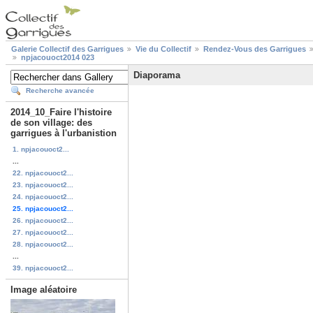
Galerie Collectif des Garrigues
Vie du Collectif
Rendez-Vous des Garrigues
npjacouoct2014 023
Diaporama
Recherche avancée
2014_10_Faire l'histoire
de son village: des
garrigues à l'urbanistion
1. npjacouoct2...
...
22. npjacouoct2...
23. npjacouoct2...
24. npjacouoct2...
25. npjacouoct2...
26. npjacouoct2...
27. npjacouoct2...
28. npjacouoct2...
...
39. npjacouoct2...
Image aléatoire