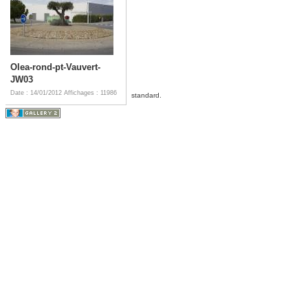
Olea-rond-pt-Vauvert-
JW03
Date : 14/01/2012
Affichages : 11986
standard.