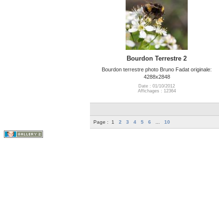
Bourdon Terrestre 2
Bourdon terrestre photo Bruno Fadat originale:
4288x2848
Date : 01/10/2012
Affichages : 12364
Page :
1
2
3
4
5
6
...
10