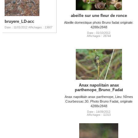
abeille sur une fleur de ronce
bruyere_LD-acc
Abeille domestique photo Bruno fadat originale:
4288x2848
Date : 11/01/2012
Affichages : 13607
Date : 01/10/2012
Affichages : 28744
Anax napolitain anax
parthenope_Bruno_Fadat
Anax napolitain anax parthenope, Lieu: Nîmes
Courbessac.30. Photo Bruno Fadat, originale
4288x2848
Date : 14/09/2012
Affichages : 11313