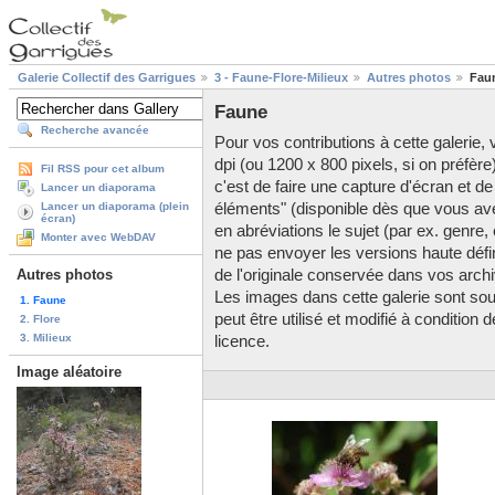
Galerie Collectif des Garrigues
3 - Faune-Flore-Milieux
Autres photos
Fau
Faune
Recherche avancée
Pour vos contributions à cette galerie, v
dpi (ou 1200 x 800 pixels, si on préfère
Fil RSS pour cet album
c'est de faire une capture d'écran et de
Lancer un diaporama
éléments" (disponible dès que vous av
Lancer un diaporama (plein
écran)
en abréviations le sujet (par ex. genre,
Monter avec WebDAV
ne pas envoyer les versions haute défini
de l'originale conservée dans vos arch
Autres photos
Les images dans cette galerie sont so
1. Faune
peut être utilisé et modifié à condition
2. Flore
3. Milieux
licence.
Image aléatoire