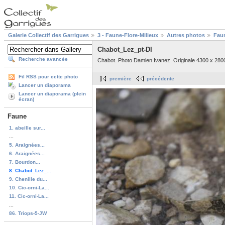
Galerie Collectif des Garrigues
3 - Faune-Flore-Milieux
Autres photos
Fau
Chabot_Lez_pt-DI
Recherche avancée
Chabot. Photo Damien Ivanez. Originale 4300 x 2800
Fil RSS pour cette photo
première
précédente
Lancer un diaporama
Lancer un diaporama (plein
écran)
Faune
1. abeille sur...
...
5. Araignées...
6. Araignées...
7. Bourdon...
8. Chabot_Lez_...
9. Chenille du...
10. Cic-orni-La...
11. Cic-orni-La...
...
86. Triops-5-JW