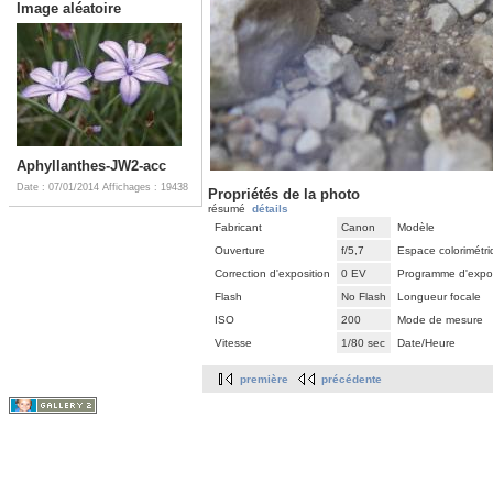
Image aléatoire
Aphyllanthes-JW2-acc
Date : 07/01/2014
Affichages : 19438
Propriétés de la photo
résumé
détails
Fabricant
Canon
Modèle
Ouverture
f/5,7
Espace colorimétr
Correction d'exposition
0 EV
Programme d'expos
Flash
No Flash
Longueur focale
ISO
200
Mode de mesure
Vitesse
1/80 sec
Date/Heure
première
précédente