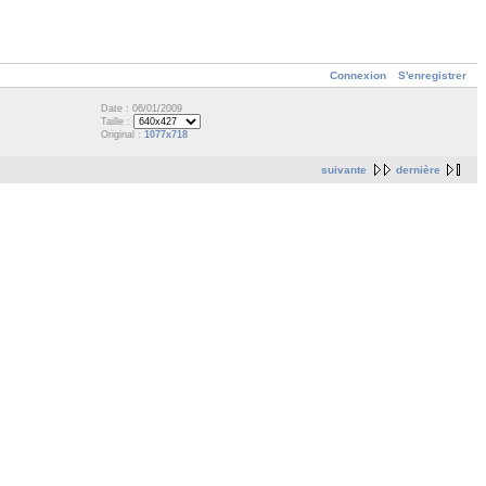
Connexion
S'enregistrer
Date : 06/01/2009
Taille :
Original :
1077x718
suivante
dernière