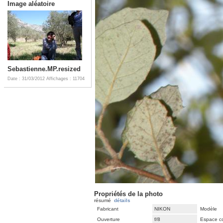
Image aléatoire
Sebastienne.MP.resized
Date : 31/03/2012
Affichages : 11704
Propriétés de la photo
résumé
détails
Fabricant
NIKON
Modèle
Ouverture
f/8
Espace co