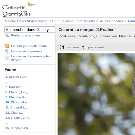
Galerie Collectif des Garrigues
3 - Faune-Flore-Milieux
Autres photos
Fau
Cic-orni-La-margue-JLPradier
Recherche avancée
Cigale grise, Cicada orni, sur chêne vert. Photo J-L 
Fil RSS pour cette photo
première
précédente
Lancer un diaporama
Lancer un diaporama (plein
écran)
Faune
1. abeille sur...
...
7. Bourdon...
8. Chabot_Lez_...
9. Chenille du...
10. Cic-orni-La...
11. Cic-orni-La...
12. Cigale...
13. cigale-JLPr...
...
86. Triops-5-JW