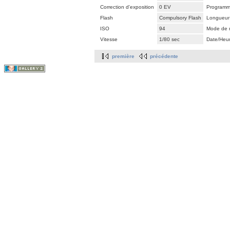
Correction d'exposition
0 EV
Programme
Flash
Compulsory Flash
Longueur 
ISO
94
Mode de 
Vitesse
1/80 sec
Date/Heu
première
précédente