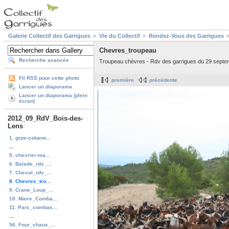
Galerie Collectif des Garrigues
Vie du Collectif
Rendez-Vous des Garrigues
Chevres_troupeau
Recherche avancée
Troupeau chèvres - Rdv des garrigues du 29 septem
Fil RSS pour cette photo
première
précédente
Lancer un diaporama
Lancer un diaporama (plein
écran)
2012_09_RdV_Bois-des-
Lens
1. grpe-cabane...
...
5. chevrier-ma...
6. Balade_rdv_...
7. Cheval_rdv_...
8. Chevres_tro...
9. Crane_Loup_...
10. Maire_Comba...
11. Parc_combas...
...
56. Four_chaux_...