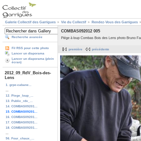
Galerie Collectif des Garrigues
Vie du Collectif
Rendez-Vous des Garrigues
COMBAS092012 005
Recherche avancée
Piége à loup Combas Bois des Lens photo Bruno Fad
Fil RSS pour cette photo
première
précédente
Lancer un diaporama
Lancer un diaporama (plein
écran)
2012_09_RdV_Bois-des-
Lens
1. grpe-cabane...
...
12. Piege_loup_...
13. Public_rdv_...
14. COMBAS09201...
15. COMBAS09201...
16. COMBAS09201...
17. COMBAS09201...
18. COMBAS09201...
...
56. Four_chaux_...