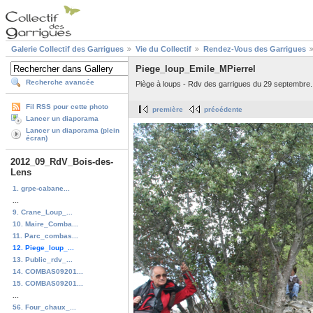
Galerie Collectif des Garrigues
Vie du Collectif
Rendez-Vous des Garrigues
Piege_loup_Emile_MPierrel
Recherche avancée
Piège à loups - Rdv des garrigues du 29 septembre.
Fil RSS pour cette photo
première
précédente
Lancer un diaporama
Lancer un diaporama (plein
écran)
2012_09_RdV_Bois-des-
Lens
1. grpe-cabane...
...
9. Crane_Loup_...
10. Maire_Comba...
11. Parc_combas...
12. Piege_loup_...
13. Public_rdv_...
14. COMBAS09201...
15. COMBAS09201...
...
56. Four_chaux_...