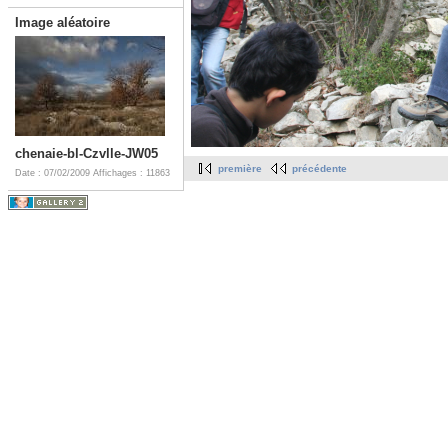
Image aléatoire
chenaie-bl-Czvlle-JW05
première
précédente
Date : 07/02/2009
Affichages : 11863