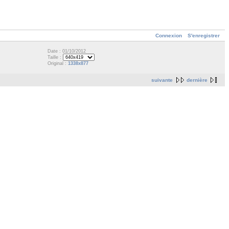
Connexion
S'enregistrer
Date : 01/10/2012
Taille :
Original :
1338x877
suivante
dernière