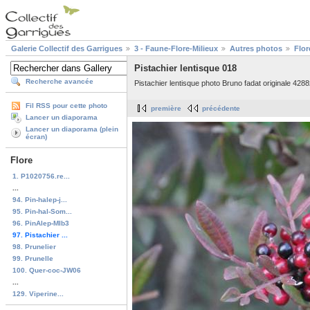
Galerie Collectif des Garrigues
3 - Faune-Flore-Milieux
Autres photos
Flor
Pistachier lentisque 018
Recherche avancée
Pistachier lentisque photo Bruno fadat originale 428
Fil RSS pour cette photo
première
précédente
Lancer un diaporama
Lancer un diaporama (plein
écran)
Flore
1. P1020756.re...
...
94. Pin-halep-j...
95. Pin-hal-Som...
96. PinAlep-MIb3
97. Pistachier ...
98. Prunelier
99. Prunelle
100. Quer-coc-JW06
...
129. Viperine...