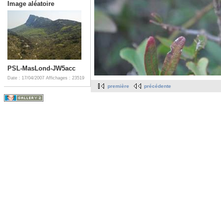
Image aléatoire
PSL-MasLond-JW5acc
Date : 17/04/2007
Affichages : 23519
première
précédente