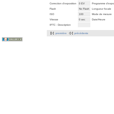
Correction d'exposition
0 EV
Programme d'expos
Flash
No Flash
Longueur focale
ISO
100
Mode de mesure
Vitesse
0 sec
Date/Heure
IPTC : Description
première
précédente