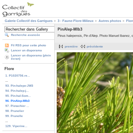
Galerie Collectif des Garrigues
3 - Faune-Flore-Milieux
Autres photos
Flor
PinAlep-MIb3
Recherche avancée
Pinus halepensis, Pin d'Alep. Photo Manuel Ibanez, o
Fil RSS pour cette photo
première
précédente
Lancer un diaporama
Lancer un diaporama (plein
écran)
Flore
1. P1020756.re...
...
93. Pin-halepe-JW3
94. Pin-halep-j...
95. Pin-hal-Som...
96. PinAlep-MIb3
97. Pistachier ...
98. Prunelier
99. Prunelle
...
129. Viperine...