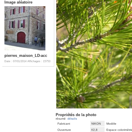
Image aléatoire
pierres_maison_LD-acc
Date : 07/01/2014
Affichages : 15753
Propriétés de la photo
résumé
détails
Fabricant
NIKON
Modèle
Ouverture
f/2,8
Espace colorimétr