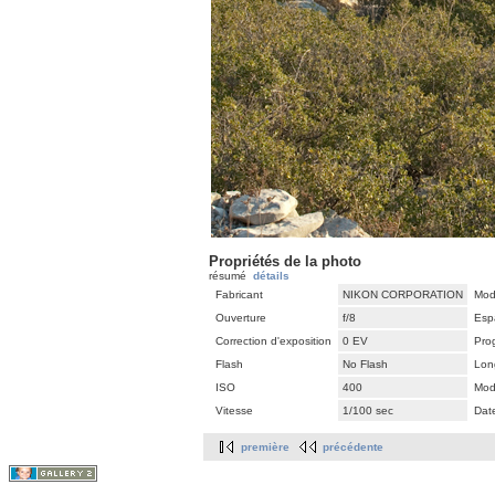
Propriétés de la photo
résumé
détails
Fabricant
NIKON CORPORATION
Mod
Ouverture
f/8
Esp
Correction d'exposition
0 EV
Pro
Flash
No Flash
Lon
ISO
400
Mod
Vitesse
1/100 sec
Dat
première
précédente