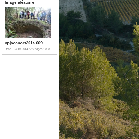
Image aléatoire
npjacouoct2014 009
Date : 23/10/2014
Affichages : 8981