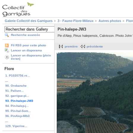
Galerie Collectif des Garrigues
3 - Faune-Flore-Milieux
Autres photos
Flor
Pin-halepe-JW3
Recherche avancée
Pin d'Alep, Pinus halepensis, Calvisson. Photo John 
Fil RSS pour cette photo
première
précédente
Lancer un diaporama
Lancer un diaporama (plein
écran)
Flore
1. P1020756.re...
...
90. Orobanche
91. Paliure...
92. garrigue-pi...
93. Pin-halepe-JW3
94. Pin-halep-j...
95. Pin-hal-Som...
96. PinAlep-MIb3
...
129. Viperine...