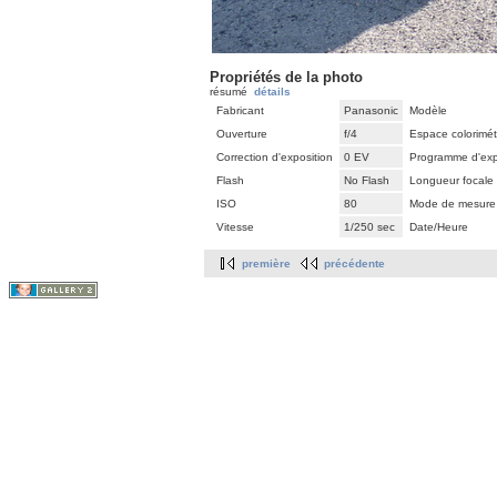
Propriétés de la photo
résumé
détails
Fabricant
Panasonic
Modèle
Ouverture
f/4
Espace colorimét
Correction d'exposition
0 EV
Programme d'exp
Flash
No Flash
Longueur focale
ISO
80
Mode de mesure
Vitesse
1/250 sec
Date/Heure
première
précédente