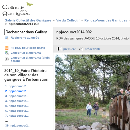
Galerie Collectif des Garrigues
Vie du Collectif
Rendez-Vous des Garrigues
npjacouoct2014 002
npjacouoct2014 002
Recherche avancée
RDV des garrigues JACOU 15 octobre 2014, photo 
Fil RSS pour cette photo
première
précédente
Lancer un diaporama
Lancer un diaporama (plein
écran)
2014_10_Faire l'histoire
de son village: des
garrigues à l'urbanistion
1. npjacouoct2...
2. npjacouoct2...
3. npjacouoct2...
4. npjacouoct2...
5. npjacouoct2...
6. npjacouoct2...
7. npjacouoct2...
...
39. npjacouoct2...