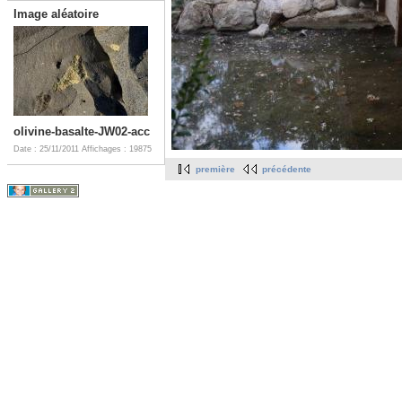
Image aléatoire
olivine-basalte-JW02-acc
Date : 25/11/2011
Affichages : 19875
première
précédente