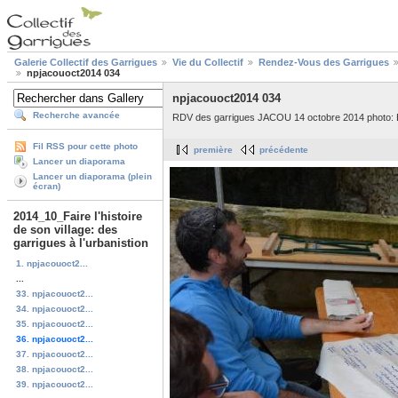
Galerie Collectif des Garrigues
Vie du Collectif
Rendez-Vous des Garrigues
npjacouoct2014 034
npjacouoct2014 034
Recherche avancée
RDV des garrigues JACOU 14 octobre 2014 photo: 
Fil RSS pour cette photo
première
précédente
Lancer un diaporama
Lancer un diaporama (plein
écran)
2014_10_Faire l'histoire
de son village: des
garrigues à l'urbanistion
1. npjacouoct2...
...
33. npjacouoct2...
34. npjacouoct2...
35. npjacouoct2...
36. npjacouoct2...
37. npjacouoct2...
38. npjacouoct2...
39. npjacouoct2...