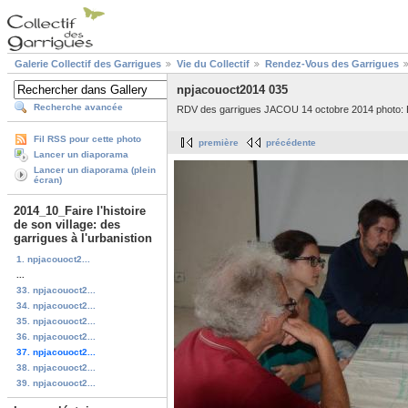
Galerie Collectif des Garrigues
Vie du Collectif
Rendez-Vous des Garrigues
npjacouoct2014 035
Recherche avancée
RDV des garrigues JACOU 14 octobre 2014 photo: 
Fil RSS pour cette photo
première
précédente
Lancer un diaporama
Lancer un diaporama (plein
écran)
2014_10_Faire l'histoire
de son village: des
garrigues à l'urbanistion
1. npjacouoct2...
...
33. npjacouoct2...
34. npjacouoct2...
35. npjacouoct2...
36. npjacouoct2...
37. npjacouoct2...
38. npjacouoct2...
39. npjacouoct2...