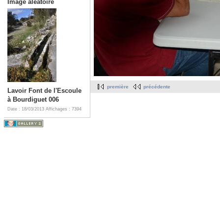
Image aléatoire
première
précédente
Lavoir Font de l'Escoule
à Bourdiguet 006
Date : 18/03/2013
Affichages : 7394