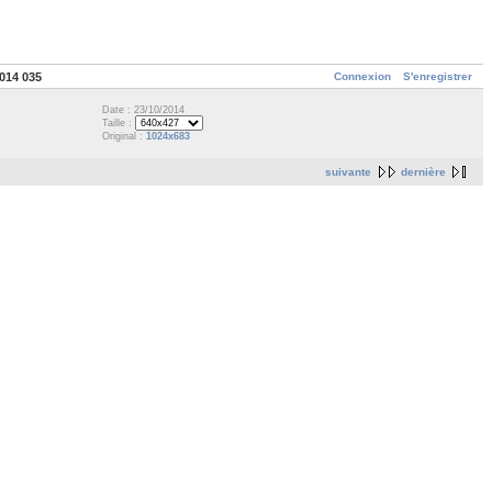
Connexion
S'enregistrer
014 035
Date : 23/10/2014
Taille :
Original :
1024x683
suivante
dernière