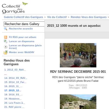
Galerie Collectif des Garrigues
Vie du Collectif
Rendez-Vous des Garrigues
2015_12 1000 murets et un aqueduc
Recherche avancée
Fil RSS pour cet album
Lancer un diaporama
Lancer un diaporama (plein
écran)
Monter avec WebDAV
Rendez-Vous des
Garrigues
1. 2012_03_RdV...
RDV SERNHAC DECEMBRE 2015 001
...
RDV des Garrigues "pierre sèche" Sernhac
14. 2014_05_RdV...
gard 4/12/2015 photo Bruno Fadat
15. 2014_10_Fai...
Date : 08/12/2015
16. 2015_11_...
Affichages : 9365
17. 2015_12...
18. 2016_03_...
19. Histoires...
20. Les Fours à...
21. RdV pierre ...