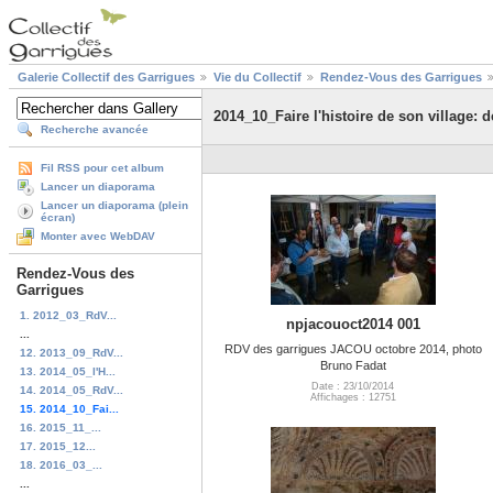
Galerie Collectif des Garrigues
Vie du Collectif
Rendez-Vous des Garrigues
2014_10_Faire l'histoire de son village: d
Recherche avancée
Fil RSS pour cet album
Lancer un diaporama
Lancer un diaporama (plein
écran)
Monter avec WebDAV
Rendez-Vous des
Garrigues
1. 2012_03_RdV...
npjacouoct2014 001
...
RDV des garrigues JACOU octobre 2014, photo
12. 2013_09_RdV...
Bruno Fadat
13. 2014_05_l'H...
Date : 23/10/2014
14. 2014_05_RdV...
Affichages : 12751
15. 2014_10_Fai...
16. 2015_11_...
17. 2015_12...
18. 2016_03_...
...