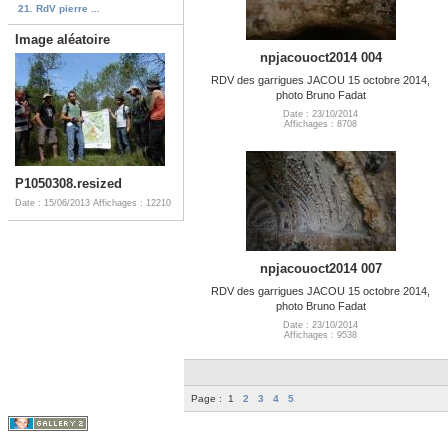
21. RdV pierre ...
Image aléatoire
npjacouoct2014 004
RDV des garrigues JACOU 15 octobre 2014,
photo Bruno Fadat
Date : 23/10/2014
Affichages : 8708
P1050308.resized
Date : 15/06/2013
Affichages : 12210
npjacouoct2014 007
RDV des garrigues JACOU 15 octobre 2014,
photo Bruno Fadat
Date : 23/10/2014
Affichages : 9538
Page :
1
2
3
4
5