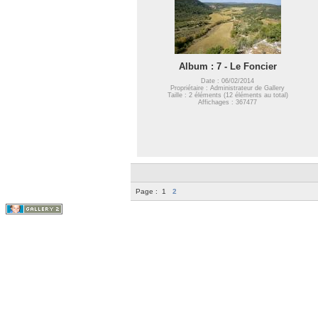
Album : 7 - Le Foncier
Date : 06/02/2014
Propriétaire : Administrateur de Gallery
Taille : 2 éléments (12 éléments au total)
Affichages : 367477
Page :
1
2