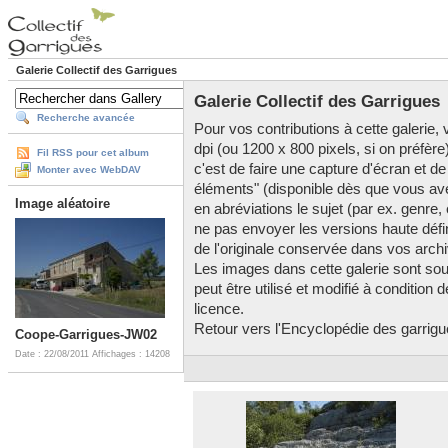
Galerie Collectif des Garrigues
Galerie Collectif des Garrigues
Recherche avancée
Pour vos contributions à cette galerie, v
dpi (ou 1200 x 800 pixels, si on préfère
Fil RSS pour cet album
c'est de faire une capture d'écran et de
Monter avec WebDAV
éléments" (disponible dès que vous av
Image aléatoire
en abréviations le sujet (par ex. genre,
ne pas envoyer les versions haute défini
de l'originale conservée dans vos arch
Les images dans cette galerie sont so
peut être utilisé et modifié à condition
licence.
Retour vers l'Encyclopédie des garrigues
Coope-Garrigues-JW02
Date : 22/08/2011
Affichages : 14208