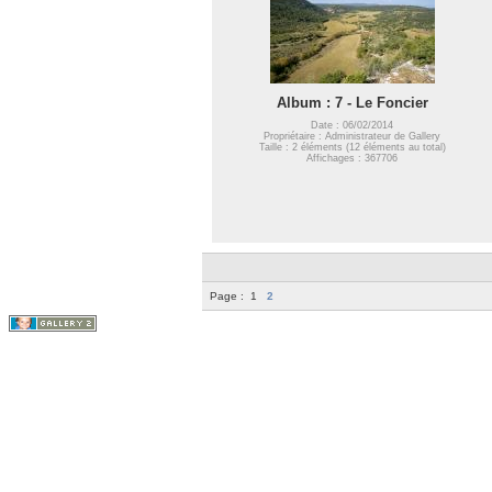
Album : 7 - Le Foncier
Date : 06/02/2014
Propriétaire : Administrateur de Gallery
Taille : 2 éléments (12 éléments au total)
Affichages : 367706
Page :
1
2