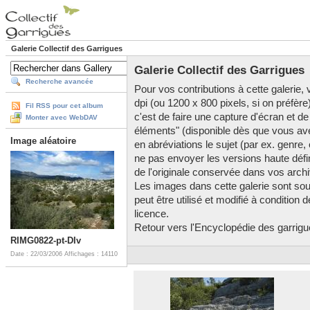
Galerie Collectif des Garrigues
Galerie Collectif des Garrigues
Recherche avancée
Pour vos contributions à cette galerie, v
dpi (ou 1200 x 800 pixels, si on préfère
Fil RSS pour cet album
c'est de faire une capture d'écran et de
Monter avec WebDAV
éléments" (disponible dès que vous av
Image aléatoire
en abréviations le sujet (par ex. genre,
ne pas envoyer les versions haute défini
de l'originale conservée dans vos arch
Les images dans cette galerie sont so
peut être utilisé et modifié à condition
licence.
Retour vers l'Encyclopédie des garrigues
RIMG0822-pt-DIv
Date : 22/03/2006
Affichages : 14110