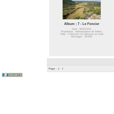
Album : 7 - Le Foncier
Date : 06/02/2014
Propriétaire : Administrateur de Gallery
Taille : 2 éléments (12 éléments au total)
Affichages : 367656
Page :
1
2