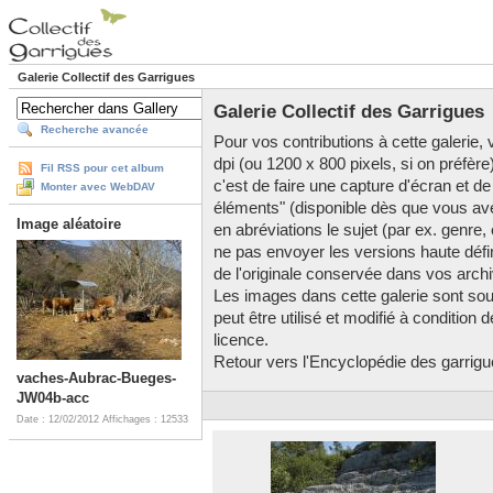
Galerie Collectif des Garrigues
Galerie Collectif des Garrigues
Recherche avancée
Pour vos contributions à cette galerie, v
dpi (ou 1200 x 800 pixels, si on préfère
Fil RSS pour cet album
c'est de faire une capture d'écran et de
Monter avec WebDAV
éléments" (disponible dès que vous av
Image aléatoire
en abréviations le sujet (par ex. genre,
ne pas envoyer les versions haute défini
de l'originale conservée dans vos arch
Les images dans cette galerie sont so
peut être utilisé et modifié à condition
licence.
Retour vers l'Encyclopédie des garrigues
vaches-Aubrac-Bueges-
JW04b-acc
Date : 12/02/2012
Affichages : 12533