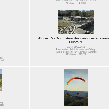
Taille : 2 éléments (161 éléments au total)
Affichages : 428583
Album : 5 - Occupation des garrigues au cours
l'Histoire
Date : 05/03/2012
Propriétaire : Administrateur de Gallery
Taille : 2 éléments (96 éléments au total)
Affichages : 397479
lery
otal)
r
lery
otal)