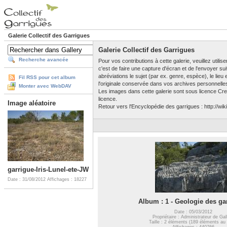
Galerie Collectif des Garrigues
Galerie Collectif des Garrigues
Recherche avancée
Pour vos contributions à cette galerie, veuillez utili
c'est de faire une capture d'écran et de l'envoyer su
abréviations le sujet (par ex. genre, espèce), le lieu
Fil RSS pour cet album
l'originale conservée dans vos archives personnelle
Monter avec WebDAV
Les images dans cette galerie sont sous licence Crea
licence.
Image aléatoire
Retour vers l'Encyclopédie des garrigues : http://wiki
garrigue-Iris-Lunel-ete-JW
Date : 31/08/2012
Affichages : 18227
Album : 1 - Geologie des ga
Date : 05/03/2012
Propriétaire : Administrateur de Gal
Taille : 2 éléments (189 éléments au 
Affichages : 440766