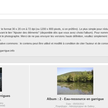
ser le format 30 x 20 cm à 72 dpi (ou 1200 x 800 pixels, si on préfère). Le plus simple pour rédu
ivant le lien "Ajouter des éléments" (disponible dès que vous avez choisi l'album). Pour nomm
 et le photographe. Merci de ne pas envoyer les versions haute définition, veuillez simplement in
s.
tive commons : le contenu peut être utilisé et modifié à condition de citer l'auteur et de con
garrigue.info
rrigues
Album : 2 - Eau-ressource en garrigue
lery
Date : 05/03/2012
total)
Propriétaire : Administrateur de Gallery