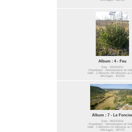
Album : 4 - Feu
Date : 05/03/2012
Propriétaire : Administrateur de Gal
Taille : 2 éléments (56 éléments au t
Affichages : 451532
Album : 7 - Le Foncie
Date : 06/02/2014
Propriétaire : Administrateur de Gal
Taille : 2 éléments (12 éléments au t
Affichages : 367375