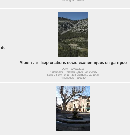
 de
Album : 6 - Exploitations socio-économiques en garrigue
Date : 05/03/2012
Propriétaire : Administrateur de Gallery
Taille : 3 éléments (308 éléments au total)
Affichages : 596325