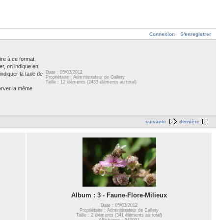
Connexion
S'enregistrer
ire à ce format,
er, on indique en
Date : 05/03/2012
diquer la taille de
Propriétaire : Administrateur de Gallery
Taille : 12 éléments (2433 éléments au total)
server la même
suivante
dernière
Album : 3 - Faune-Flore-Milieux
Date : 05/03/2012
Propriétaire : Administrateur de Gallery
Taille : 2 éléments (341 éléments au total)
Affichages : 540991