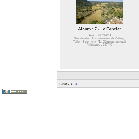
Album : 7 - Le Foncier
Date : 06/02/2014
Propriétaire : Administrateur de Gallery
Taille : 2 éléments (12 éléments au total)
Affichages : 367456
Page :
1
2