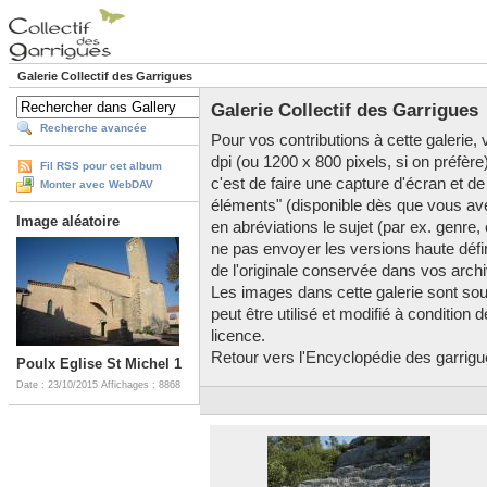
Galerie Collectif des Garrigues
Galerie Collectif des Garrigues
Recherche avancée
Pour vos contributions à cette galerie, v
dpi (ou 1200 x 800 pixels, si on préfère
Fil RSS pour cet album
c'est de faire une capture d'écran et de
Monter avec WebDAV
éléments" (disponible dès que vous av
Image aléatoire
en abréviations le sujet (par ex. genre,
ne pas envoyer les versions haute défini
de l'originale conservée dans vos arch
Les images dans cette galerie sont so
peut être utilisé et modifié à condition
licence.
Retour vers l'Encyclopédie des garrigues
Poulx Eglise St Michel 1
Date : 23/10/2015
Affichages : 8868