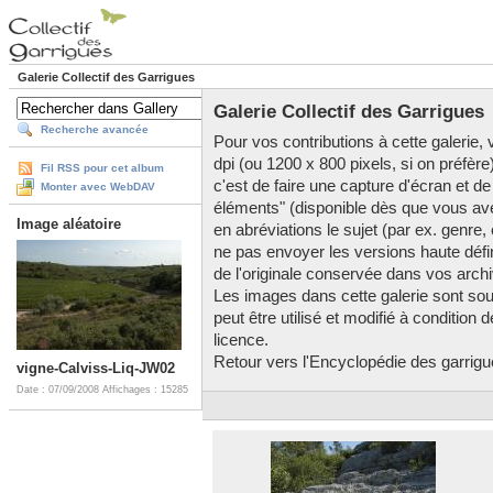
Galerie Collectif des Garrigues
Galerie Collectif des Garrigues
Recherche avancée
Pour vos contributions à cette galerie, v
dpi (ou 1200 x 800 pixels, si on préfère
Fil RSS pour cet album
c'est de faire une capture d'écran et de
Monter avec WebDAV
éléments" (disponible dès que vous av
Image aléatoire
en abréviations le sujet (par ex. genre,
ne pas envoyer les versions haute défini
de l'originale conservée dans vos arch
Les images dans cette galerie sont so
peut être utilisé et modifié à condition
licence.
Retour vers l'Encyclopédie des garrigues
vigne-Calviss-Liq-JW02
Date : 07/09/2008
Affichages : 15285