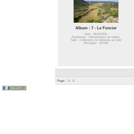
Album : 7 - Le Foncier
Date : 06/02/2014
Propriétaire : Administrateur de Gallery
Taille : 2 éléments (12 éléments au total)
Affichages : 367338
Page :
1
2