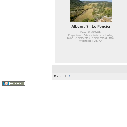
Album : 7 - Le Foncier
Date : 06/02/2014
Propriétaire : Administrateur de Gallery
Taille : 2 éléments (12 éléments au total)
Affichages : 367704
Page :
1
2