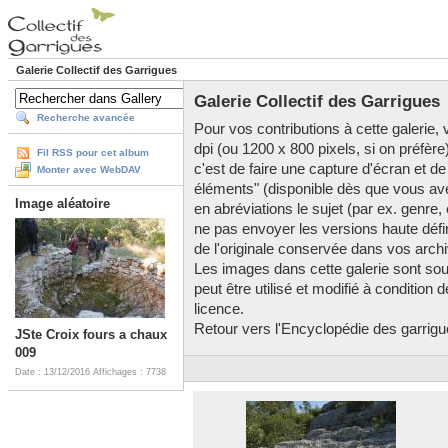
Galerie Collectif des Garrigues
Galerie Collectif des Garrigues
Recherche avancée
Pour vos contributions à cette galerie, v
dpi (ou 1200 x 800 pixels, si on préfère
Fil RSS pour cet album
c'est de faire une capture d'écran et de
Monter avec WebDAV
éléments" (disponible dès que vous av
Image aléatoire
en abréviations le sujet (par ex. genre,
ne pas envoyer les versions haute défini
de l'originale conservée dans vos arch
Les images dans cette galerie sont so
peut être utilisé et modifié à condition
licence.
Retour vers l'Encyclopédie des garrigues
JSte Croix fours a chaux
009
Date : 13/12/2016
Affichages : 7738