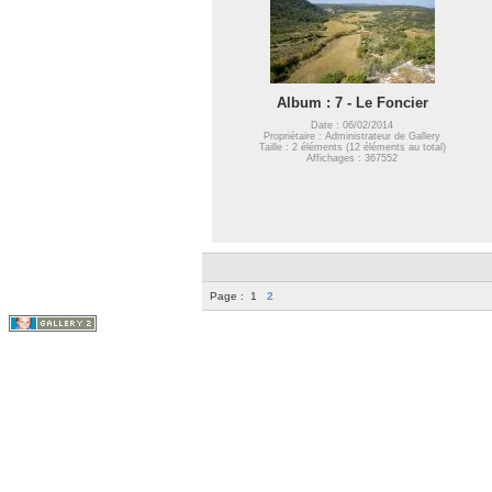
Album : 7 - Le Foncier
Date : 06/02/2014
Propriétaire : Administrateur de Gallery
Taille : 2 éléments (12 éléments au total)
Affichages : 367552
Page :
1
2