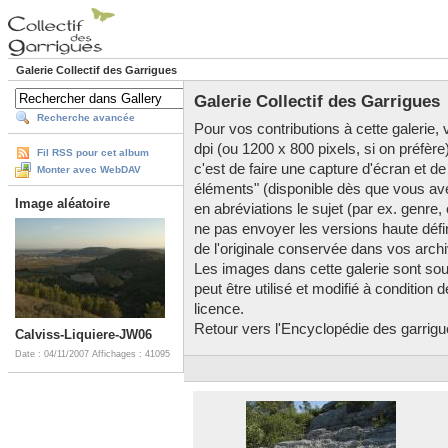
Galerie Collectif des Garrigues
Galerie Collectif des Garrigues
Recherche avancée
Pour vos contributions à cette galerie, v
dpi (ou 1200 x 800 pixels, si on préfère
Fil RSS pour cet album
c'est de faire une capture d'écran et de
Monter avec WebDAV
éléments" (disponible dès que vous av
Image aléatoire
en abréviations le sujet (par ex. genre,
ne pas envoyer les versions haute défini
de l'originale conservée dans vos arch
Les images dans cette galerie sont so
peut être utilisé et modifié à condition
licence.
Retour vers l'Encyclopédie des garrigues
Calviss-Liquiere-JW06
Date : 04/11/2007
Affichages : 41095