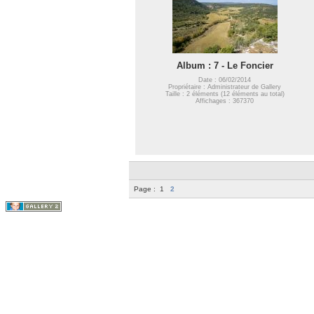
Album : 7 - Le Foncier
Date : 06/02/2014
Propriétaire : Administrateur de Gallery
Taille : 2 éléments (12 éléments au total)
Affichages : 367370
Page :
1
2