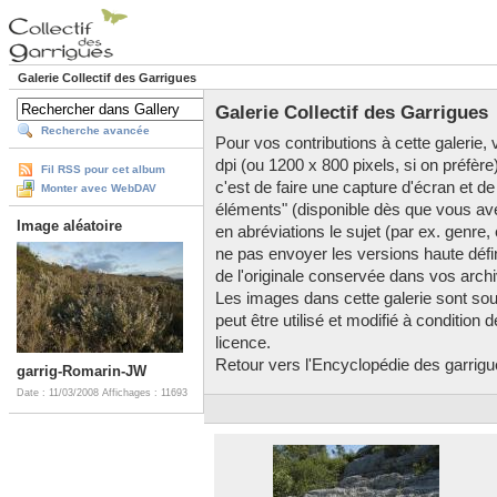
Galerie Collectif des Garrigues
Galerie Collectif des Garrigues
Recherche avancée
Pour vos contributions à cette galerie, v
dpi (ou 1200 x 800 pixels, si on préfère
Fil RSS pour cet album
c'est de faire une capture d'écran et de
Monter avec WebDAV
éléments" (disponible dès que vous av
Image aléatoire
en abréviations le sujet (par ex. genre,
ne pas envoyer les versions haute défini
de l'originale conservée dans vos arch
Les images dans cette galerie sont so
peut être utilisé et modifié à condition
licence.
Retour vers l'Encyclopédie des garrigues
garrig-Romarin-JW
Date : 11/03/2008
Affichages : 11693