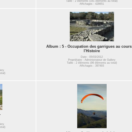
Taille : 2 éléments (161 éléments au total)
Affichages : 428651
Album : 5 - Occupation des garrigues au cours
l'Histoire
Date : 05/03/2012
Propriétaire : Administrateur de Gallery
Taille : 2 éléments (96 éléments au total)
Affichages : 397493
lery
otal)
r
lery
otal)