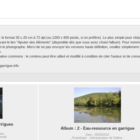
ser le format 30 x 20 cm à 72 dpi (ou 1200 x 800 pixels, si on préfère). Le plus simple pour rédu
ivant le lien "Ajouter des éléments" (disponible dès que vous avez choisi l'album). Pour nomm
 et le photographe. Merci de ne pas envoyer les versions haute définition, veuillez simplement in
s.
tive commons : le contenu peut être utilisé et modifié à condition de citer l'auteur et de con
garrigue.info
rrigues
Album : 2 - Eau-ressource en garrigue
lery
Date : 05/03/2012
total)
Propriétaire : Administrateur de Gallery