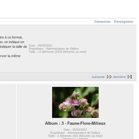
Connexion
S'enregistrer
ire à ce format,
er, on indique en
Date : 05/03/2012
diquer la taille de
Propriétaire : Administrateur de Gallery
Taille : 12 éléments (2433 éléments au total)
server la même
suivante
dernière
Album : 3 - Faune-Flore-Milieux
Date : 05/03/2012
Propriétaire : Administrateur de Gallery
Taille : 2 éléments (341 éléments au total)
Affichages : 541041