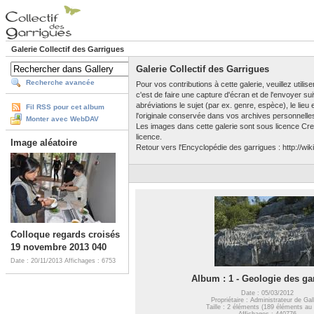
Galerie Collectif des Garrigues
Galerie Collectif des Garrigues
Recherche avancée
Pour vos contributions à cette galerie, veuillez utili
c'est de faire une capture d'écran et de l'envoyer su
abréviations le sujet (par ex. genre, espèce), le lieu
Fil RSS pour cet album
l'originale conservée dans vos archives personnelle
Monter avec WebDAV
Les images dans cette galerie sont sous licence Crea
licence.
Image aléatoire
Retour vers l'Encyclopédie des garrigues : http://wiki
Colloque regards croisés
19 novembre 2013 040
Date : 20/11/2013
Affichages : 6753
Album : 1 - Geologie des ga
Date : 05/03/2012
Propriétaire : Administrateur de Gal
Taille : 2 éléments (189 éléments au 
Affichages : 440776