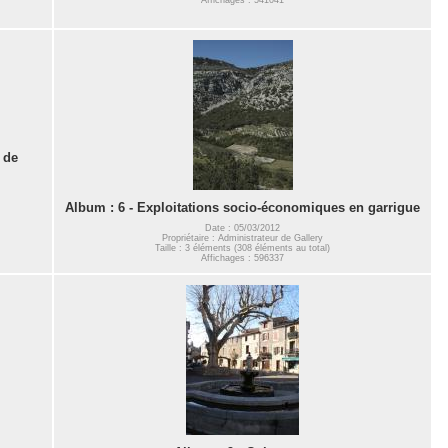
 de
Album : 6 - Exploitations socio-économiques en garrigue
Date : 05/03/2012
Propriétaire : Administrateur de Gallery
Taille : 3 éléments (308 éléments au total)
Affichages : 596337