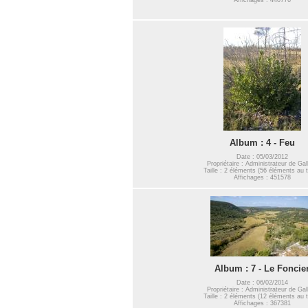
Album : 4 - Feu
Date : 05/03/2012
Propriétaire : Administrateur de Gal
Taille : 2 éléments (56 éléments au t
Affichages : 451578
Album : 7 - Le Foncie
Date : 06/02/2014
Propriétaire : Administrateur de Gal
Taille : 2 éléments (12 éléments au t
Affichages : 367381