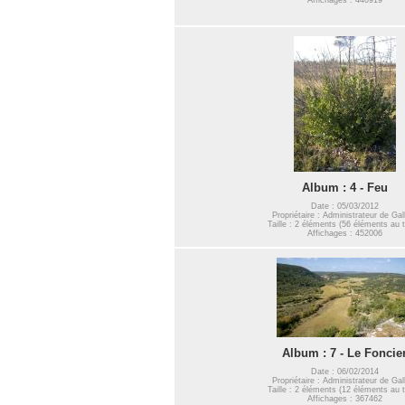
Album : 4 - Feu
Date : 05/03/2012
Propriétaire : Administrateur de Gal
Taille : 2 éléments (56 éléments au t
Affichages : 452006
Album : 7 - Le Foncie
Date : 06/02/2014
Propriétaire : Administrateur de Gal
Taille : 2 éléments (12 éléments au t
Affichages : 367462