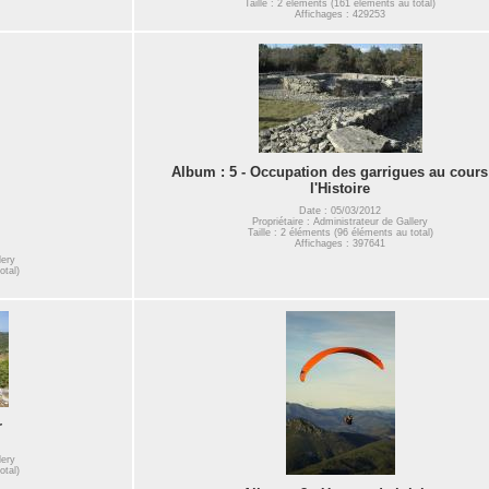
Taille : 2 éléments (161 éléments au total)
Affichages : 429253
Album : 5 - Occupation des garrigues au cours
l'Histoire
Date : 05/03/2012
Propriétaire : Administrateur de Gallery
Taille : 2 éléments (96 éléments au total)
Affichages : 397641
lery
otal)
r
lery
otal)