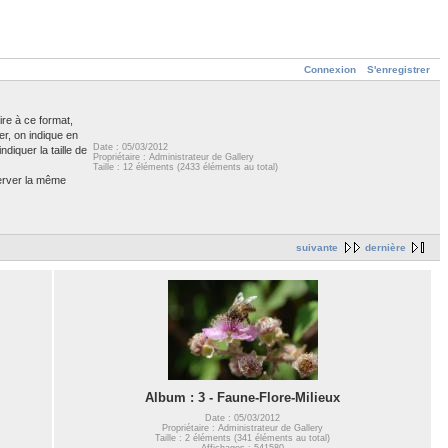
Connexion
S'enregistrer
ire à ce format,
er, on indique en
Date : 05/03/2012
diquer la taille de
Propriétaire : Administrateur de Gallery
Taille : 12 éléments (2433 éléments au total)
server la même
suivante
dernière
Album : 3 - Faune-Flore-Milieux
Date : 05/03/2012
Propriétaire : Administrateur de Gallery
Taille : 2 éléments (341 éléments au total)
Affichages : 541580