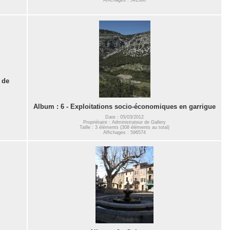
 de
Album : 6 - Exploitations socio-économiques en garrigue
Date : 05/03/2012
Propriétaire : Administrateur de Gallery
Taille : 3 éléments (308 éléments au total)
Affichages : 596574