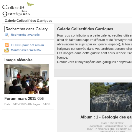
Galerie Collectif des Garrigues
Galerie Collectif des Garrigues
Recherche avancée
Pour vos contributions à cette galerie, veuillez utili
c'est de faire une capture d'écran et de l'envoyer su
abréviations le sujet (par ex. genre, espèce), le lieu
Fil RSS pour cet album
l'originale conservée dans vos archives personnelle
Monter avec WebDAV
Les images dans cette galerie sont sous licence Crea
licence.
Image aléatoire
Retour vers l'Encyclopédie des garrigues : http://wiki
Forum mars 2015 056
Date : 04/04/2015
Affichages : 14754
Album : 1 - Geologie des ga
Date : 05/03/2012
Propriétaire : Administrateur de Gal
Taille : 2 éléments (189 éléments au 
Affichages : 440919