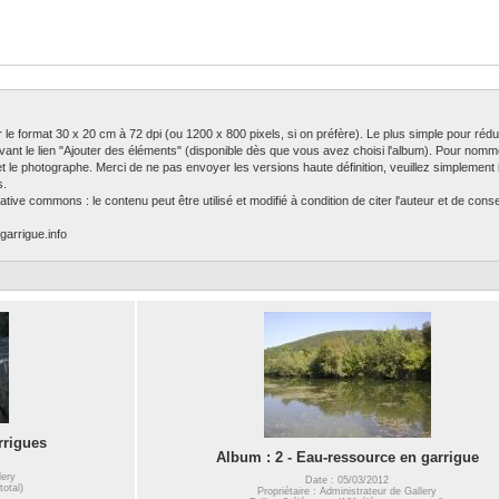
ser le format 30 x 20 cm à 72 dpi (ou 1200 x 800 pixels, si on préfère). Le plus simple pour rédu
ivant le lien "Ajouter des éléments" (disponible dès que vous avez choisi l'album). Pour nomm
 et le photographe. Merci de ne pas envoyer les versions haute définition, veuillez simplement in
s.
tive commons : le contenu peut être utilisé et modifié à condition de citer l'auteur et de con
garrigue.info
rrigues
Album : 2 - Eau-ressource en garrigue
lery
Date : 05/03/2012
total)
Propriétaire : Administrateur de Gallery