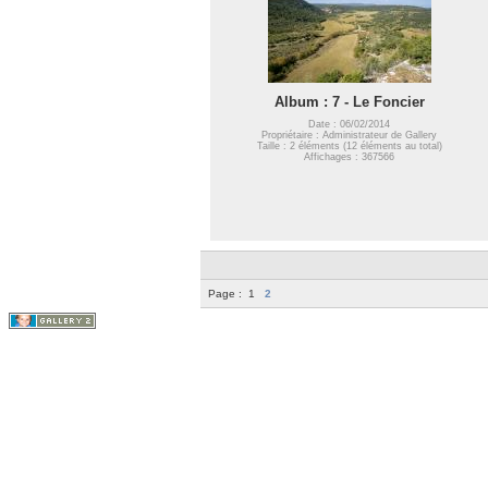
Album : 7 - Le Foncier
Date : 06/02/2014
Propriétaire : Administrateur de Gallery
Taille : 2 éléments (12 éléments au total)
Affichages : 367566
Page :
1
2