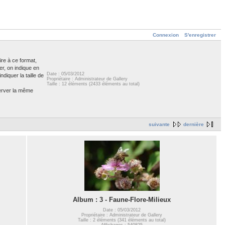
Connexion
S'enregistrer
ire à ce format,
er, on indique en
Date : 05/03/2012
diquer la taille de
Propriétaire : Administrateur de Gallery
Taille : 12 éléments (2433 éléments au total)
server la même
suivante
dernière
Album : 3 - Faune-Flore-Milieux
Date : 05/03/2012
Propriétaire : Administrateur de Gallery
Taille : 2 éléments (341 éléments au total)
Affichages : 540825