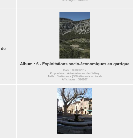
 de
Album : 6 - Exploitations socio-économiques en garrigue
Date : 05/03/2012
Propriétaire : Administrateur de Gallery
Taille : 3 éléments (308 éléments au total)
Affichages : 596267