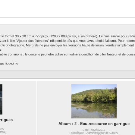
ser le format 30 x 20 cm à 72 dpi (ou 1200 x 800 pixels, si on préfère). Le plus simple pour rédu
ivant le lien "Ajouter des éléments" (disponible dès que vous avez choisi l'album). Pour nomm
 et le photographe. Merci de ne pas envoyer les versions haute définition, veuillez simplement in
s.
tive commons : le contenu peut être utilisé et modifié à condition de citer l'auteur et de con
garrigue.info
rrigues
Album : 2 - Eau-ressource en garrigue
lery
Date : 05/03/2012
total)
Propriétaire : Administrateur de Gallery