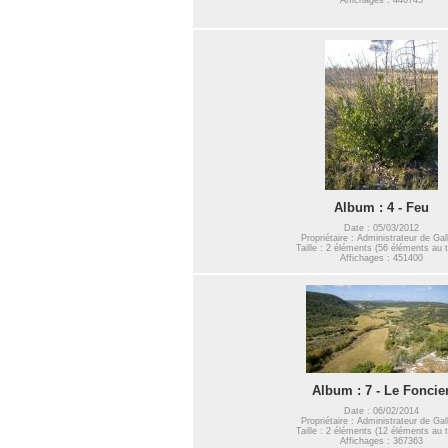
Album : 4 - Feu
Date : 05/03/2012
Propriétaire : Administrateur de Gal
Taille : 2 éléments (56 éléments au t
Affichages : 451400
Album : 7 - Le Foncie
Date : 06/02/2014
Propriétaire : Administrateur de Gal
Taille : 2 éléments (12 éléments au t
Affichages : 367363