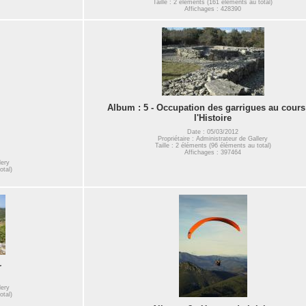
Taille : 2 éléments (161 éléments au total)
Affichages : 428390
Album : 5 - Occupation des garrigues au cours
l'Histoire
Date : 05/03/2012
Propriétaire : Administrateur de Gallery
Taille : 2 éléments (96 éléments au total)
Affichages : 397464
lery
otal)
r
lery
otal)