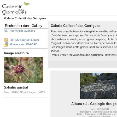
Galerie Collectif des Garrigues
Galerie Collectif des Garrigues
Recherche avancée
Pour vos contributions à cette galerie, veuillez utili
c'est de faire une capture d'écran et de l'envoyer su
abréviations le sujet (par ex. genre, espèce), le lieu
Fil RSS pour cet album
l'originale conservée dans vos archives personnelle
Monter avec WebDAV
Les images dans cette galerie sont sous licence Crea
licence.
Image aléatoire
Retour vers l'Encyclopédie des garrigues : http://wiki
Salsifis austral
Date : 09/10/2012
Affichages : 10175
Album : 1 - Geologie des ga
Date : 05/03/2012
Propriétaire : Administrateur de Gal
Taille : 2 éléments (189 éléments au 
Affichages : 440745