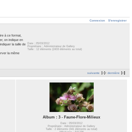
Connexion
S'enregistrer
ire à ce format,
er, on indique en
Date : 05/03/2012
diquer la taille de
Propriétaire : Administrateur de Gallery
Taille : 12 éléments (2433 éléments au total)
server la même
suivante
dernière
Album : 3 - Faune-Flore-Milieux
Date : 05/03/2012
Propriétaire : Administrateur de Gallery
Taille : 2 éléments (341 éléments au total)
Affichages : 541236