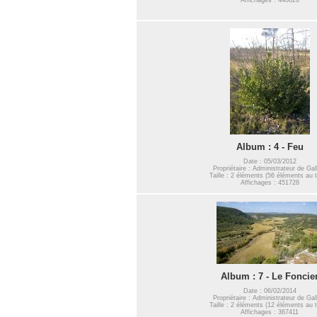
Album : 4 - Feu
Date : 05/03/2012
Propriétaire : Administrateur de Gal
Taille : 2 éléments (56 éléments au t
Affichages : 451728
Album : 7 - Le Foncie
Date : 06/02/2014
Propriétaire : Administrateur de Gal
Taille : 2 éléments (12 éléments au t
Affichages : 367411