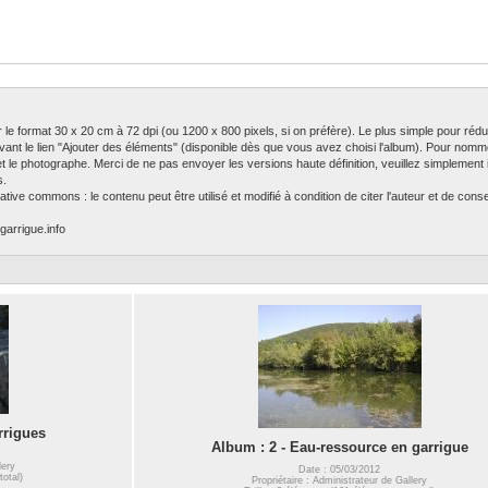
ser le format 30 x 20 cm à 72 dpi (ou 1200 x 800 pixels, si on préfère). Le plus simple pour rédu
ivant le lien "Ajouter des éléments" (disponible dès que vous avez choisi l'album). Pour nomm
 et le photographe. Merci de ne pas envoyer les versions haute définition, veuillez simplement in
s.
tive commons : le contenu peut être utilisé et modifié à condition de citer l'auteur et de con
garrigue.info
rrigues
Album : 2 - Eau-ressource en garrigue
lery
Date : 05/03/2012
total)
Propriétaire : Administrateur de Gallery