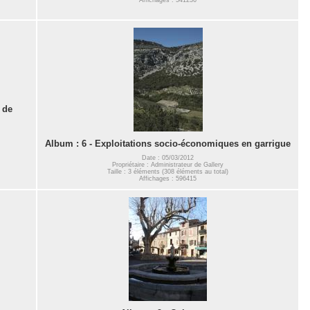
 de
Album : 6 - Exploitations socio-économiques en garrigue
Date : 05/03/2012
Propriétaire : Administrateur de Gallery
Taille : 3 éléments (308 éléments au total)
Affichages : 596415