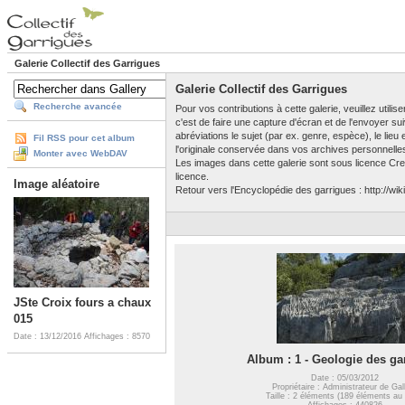
Galerie Collectif des Garrigues
Galerie Collectif des Garrigues
Recherche avancée
Pour vos contributions à cette galerie, veuillez utili
c'est de faire une capture d'écran et de l'envoyer su
abréviations le sujet (par ex. genre, espèce), le lieu
Fil RSS pour cet album
l'originale conservée dans vos archives personnelle
Monter avec WebDAV
Les images dans cette galerie sont sous licence Crea
licence.
Image aléatoire
Retour vers l'Encyclopédie des garrigues : http://wiki
JSte Croix fours a chaux
015
Date : 13/12/2016
Affichages : 8570
Album : 1 - Geologie des ga
Date : 05/03/2012
Propriétaire : Administrateur de Gal
Taille : 2 éléments (189 éléments au 
Affichages : 440826