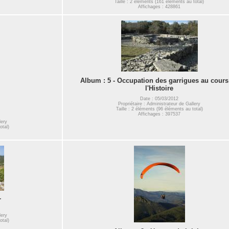
Taille : 2 éléments (161 éléments au total)
Affichages : 428861
Album : 5 - Occupation des garrigues au cours
l'Histoire
Date : 05/03/2012
Propriétaire : Administrateur de Gallery
Taille : 2 éléments (96 éléments au total)
Affichages : 397537
lery
otal)
r
lery
otal)