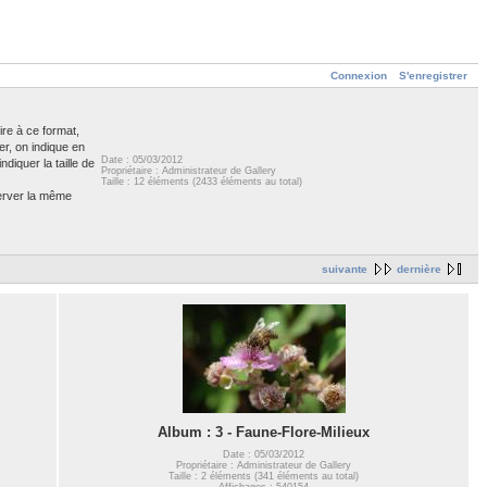
Connexion
S'enregistrer
ire à ce format,
er, on indique en
Date : 05/03/2012
diquer la taille de
Propriétaire : Administrateur de Gallery
Taille : 12 éléments (2433 éléments au total)
server la même
suivante
dernière
Album : 3 - Faune-Flore-Milieux
Date : 05/03/2012
Propriétaire : Administrateur de Gallery
Taille : 2 éléments (341 éléments au total)
Affichages : 540154