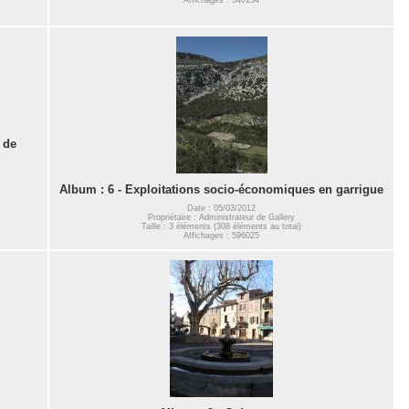
 de
Album : 6 - Exploitations socio-économiques en garrigue
Date : 05/03/2012
Propriétaire : Administrateur de Gallery
Taille : 3 éléments (308 éléments au total)
Affichages : 596025