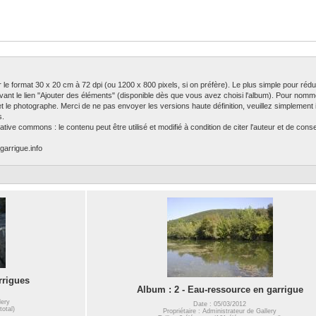
ser le format 30 x 20 cm à 72 dpi (ou 1200 x 800 pixels, si on préfère). Le plus simple pour rédu
ivant le lien "Ajouter des éléments" (disponible dès que vous avez choisi l'album). Pour nomm
 et le photographe. Merci de ne pas envoyer les versions haute définition, veuillez simplement in
s.
tive commons : le contenu peut être utilisé et modifié à condition de citer l'auteur et de con
garrigue.info
rrigues
Album : 2 - Eau-ressource en garrigue
lery
Date : 05/03/2012
total)
Propriétaire : Administrateur de Gallery