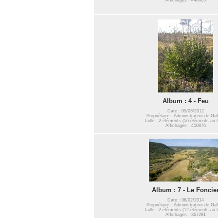
Album : 4 - Feu
Date : 05/03/2012
Propriétaire : Administrateur de Gal
Taille : 2 éléments (56 éléments au t
Affichages : 450876
Album : 7 - Le Foncie
Date : 06/02/2014
Propriétaire : Administrateur de Gal
Taille : 2 éléments (12 éléments au t
Affichages : 367281