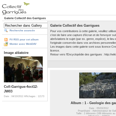
Galerie Collectif des Garrigues
Galerie Collectif des Garrigues
Recherche avancée
Pour vos contributions à cette galerie, veuillez utili
c'est de faire une capture d'écran et de l'envoyer su
abréviations le sujet (par ex. genre, espèce), le lieu
Fil RSS pour cet album
l'originale conservée dans vos archives personnelle
Monter avec WebDAV
Les images dans cette galerie sont sous licence Crea
licence.
Image aléatoire
Retour vers l'Encyclopédie des garrigues : http://wiki
Coll-Garrigue-4oct12-
JW03
Date : 04/10/2012
Affichages : 12173
Album : 1 - Geologie des ga
Date : 05/03/2012
Propriétaire : Administrateur de Gal
Taille : 2 éléments (189 éléments au 
Affichages : 440623