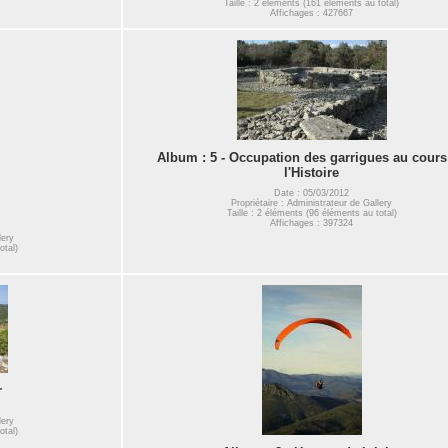
Taille : 2 éléments (161 éléments au total)
Affichages : 427667
Album : 5 - Occupation des garrigues au cours
l'Histoire
Date : 05/03/2012
Propriétaire : Administrateur de Gallery
Taille : 2 éléments (96 éléments au total)
Affichages : 397324
lery
otal)
r
lery
otal)