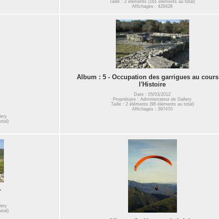
Taille : 2 éléments (161 éléments au total)
Affichages : 428428
Album : 5 - Occupation des garrigues au cours
l'Histoire
Date : 05/03/2012
Propriétaire : Administrateur de Gallery
Taille : 2 éléments (96 éléments au total)
Affichages : 397470
lery
otal)
r
lery
otal)