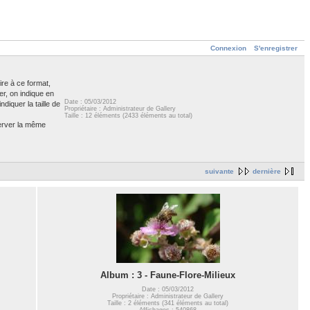
Connexion
S'enregistrer
ire à ce format,
er, on indique en
Date : 05/03/2012
diquer la taille de
Propriétaire : Administrateur de Gallery
Taille : 12 éléments (2433 éléments au total)
server la même
suivante
dernière
Album : 3 - Faune-Flore-Milieux
Date : 05/03/2012
Propriétaire : Administrateur de Gallery
Taille : 2 éléments (341 éléments au total)
Affichages : 540868