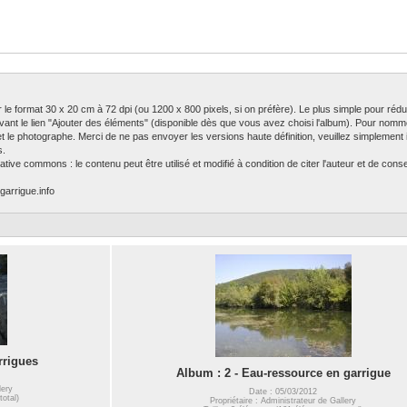
ser le format 30 x 20 cm à 72 dpi (ou 1200 x 800 pixels, si on préfère). Le plus simple pour rédu
ivant le lien "Ajouter des éléments" (disponible dès que vous avez choisi l'album). Pour nomm
 et le photographe. Merci de ne pas envoyer les versions haute définition, veuillez simplement in
s.
tive commons : le contenu peut être utilisé et modifié à condition de citer l'auteur et de con
garrigue.info
rrigues
Album : 2 - Eau-ressource en garrigue
lery
Date : 05/03/2012
total)
Propriétaire : Administrateur de Gallery