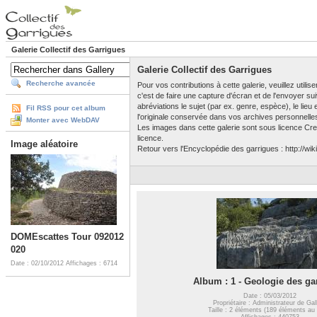
Galerie Collectif des Garrigues
Galerie Collectif des Garrigues
Recherche avancée
Pour vos contributions à cette galerie, veuillez utili
c'est de faire une capture d'écran et de l'envoyer su
abréviations le sujet (par ex. genre, espèce), le lieu
Fil RSS pour cet album
l'originale conservée dans vos archives personnelle
Monter avec WebDAV
Les images dans cette galerie sont sous licence Crea
licence.
Image aléatoire
Retour vers l'Encyclopédie des garrigues : http://wiki
DOMEscattes Tour 092012
020
Date : 02/10/2012
Affichages : 6714
Album : 1 - Geologie des ga
Date : 05/03/2012
Propriétaire : Administrateur de Gal
Taille : 2 éléments (189 éléments au 
Affichages : 440753