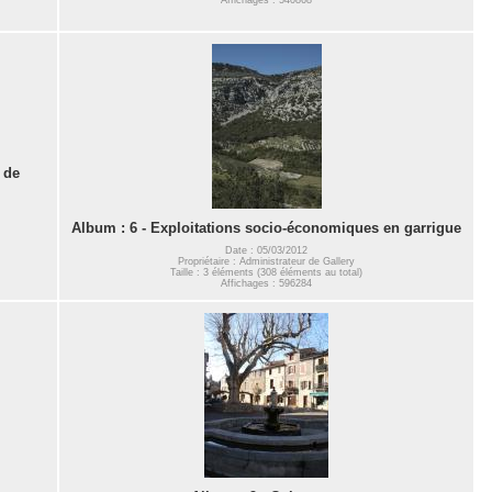
 de
Album : 6 - Exploitations socio-économiques en garrigue
Date : 05/03/2012
Propriétaire : Administrateur de Gallery
Taille : 3 éléments (308 éléments au total)
Affichages : 596284