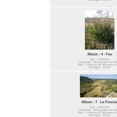
Album : 4 - Feu
Date : 05/03/2012
Propriétaire : Administrateur de Gal
Taille : 2 éléments (56 éléments au t
Affichages : 451437
Album : 7 - Le Foncie
Date : 06/02/2014
Propriétaire : Administrateur de Gal
Taille : 2 éléments (12 éléments au t
Affichages : 367365