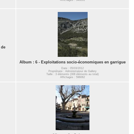
 de
Album : 6 - Exploitations socio-économiques en garrigue
Date : 05/03/2012
Propriétaire : Administrateur de Gallery
Taille : 3 éléments (308 éléments au total)
Affichages : 596062