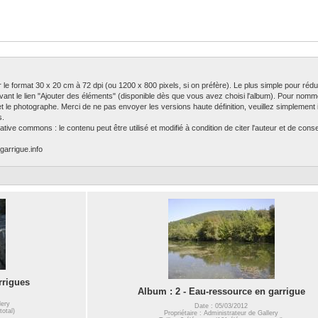
ser le format 30 x 20 cm à 72 dpi (ou 1200 x 800 pixels, si on préfère). Le plus simple pour rédu
ivant le lien "Ajouter des éléments" (disponible dès que vous avez choisi l'album). Pour nomm
 et le photographe. Merci de ne pas envoyer les versions haute définition, veuillez simplement in
s.
tive commons : le contenu peut être utilisé et modifié à condition de citer l'auteur et de con
garrigue.info
rrigues
Album : 2 - Eau-ressource en garrigue
lery
Date : 05/03/2012
total)
Propriétaire : Administrateur de Gallery