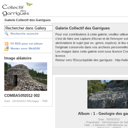
Galerie Collectif des Garrigues
Galerie Collectif des Garrigues
Recherche avancée
Pour vos contributions à cette galerie, veuillez utili
c'est de faire une capture d'écran et de l'envoyer su
abréviations le sujet (par ex. genre, espèce), le lieu
Fil RSS pour cet album
l'originale conservée dans vos archives personnelle
Monter avec WebDAV
Les images dans cette galerie sont sous licence Crea
licence.
Image aléatoire
Retour vers l'Encyclopédie des garrigues : http://wiki
COMBAS092012 002
Date : 02/10/2012
Affichages : 7599
Album : 1 - Geologie des ga
Date : 05/03/2012
Propriétaire : Administrateur de Gal
Taille : 2 éléments (189 éléments au 
Affichages : 440642