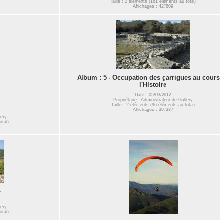
Taille : 2 éléments (161 éléments au total)
Affichages : 427809
Album : 5 - Occupation des garrigues au cours
l'Histoire
Date : 05/03/2012
Propriétaire : Administrateur de Gallery
Taille : 2 éléments (96 éléments au total)
Affichages : 397337
lery
otal)
r
lery
otal)