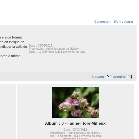
Connexion
S'enregistrer
ire à ce format,
er, on indique en
Date : 05/03/2012
diquer la taille de
Propriétaire : Administrateur de Gallery
Taille : 12 éléments (2433 éléments au total)
server la même
suivante
dernière
Album : 3 - Faune-Flore-Milieux
Date : 05/03/2012
Propriétaire : Administrateur de Gallery
Taille : 2 éléments (341 éléments au total)
Affichages : 540261