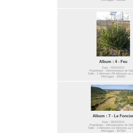
Album : 4 - Feu
Date : 05/03/2012
Propriétaire : Administrateur de Gal
Taille : 2 éléments (56 éléments au t
Affichages : 450951
Album : 7 - Le Foncie
Date : 06/02/2014
Propriétaire : Administrateur de Gal
Taille : 2 éléments (12 éléments au t
Affichages : 367303