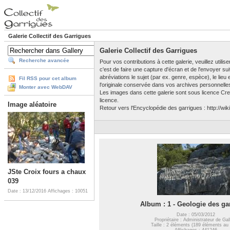
Galerie Collectif des Garrigues
Galerie Collectif des Garrigues
Recherche avancée
Pour vos contributions à cette galerie, veuillez utili
c'est de faire une capture d'écran et de l'envoyer su
abréviations le sujet (par ex. genre, espèce), le lieu
Fil RSS pour cet album
l'originale conservée dans vos archives personnelle
Monter avec WebDAV
Les images dans cette galerie sont sous licence Crea
licence.
Image aléatoire
Retour vers l'Encyclopédie des garrigues : http://wiki
JSte Croix fours a chaux
039
Date : 13/12/2016
Affichages : 10051
Album : 1 - Geologie des ga
Date : 05/03/2012
Propriétaire : Administrateur de Gal
Taille : 2 éléments (189 éléments au 
Affichages : 441246