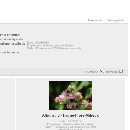
Connexion
S'enregistrer
ire à ce format,
er, on indique en
Date : 05/03/2012
diquer la taille de
Propriétaire : Administrateur de Gallery
Taille : 12 éléments (2433 éléments au total)
server la même
suivante
dernière
Album : 3 - Faune-Flore-Milieux
Date : 05/03/2012
Propriétaire : Administrateur de Gallery
Taille : 2 éléments (341 éléments au total)
Affichages : 542575