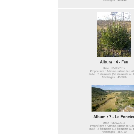
Album : 4 - Feu
Date : 05/03/2012
Propriétaire : Administrateur de Gal
Taille : 2 éléments (56 éléments au t
Affichages : 452806
Album : 7 - Le Foncie
Date : 06/02/2014
Propriétaire : Administrateur de Gal
Taille : 2 éléments (12 éléments au t
Affichages : 367710