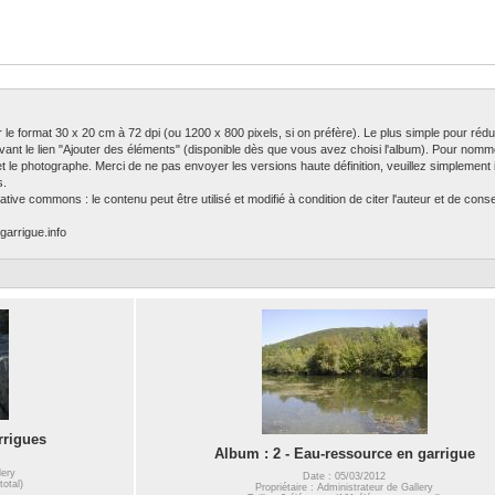
ser le format 30 x 20 cm à 72 dpi (ou 1200 x 800 pixels, si on préfère). Le plus simple pour rédu
ivant le lien "Ajouter des éléments" (disponible dès que vous avez choisi l'album). Pour nomm
 et le photographe. Merci de ne pas envoyer les versions haute définition, veuillez simplement in
s.
tive commons : le contenu peut être utilisé et modifié à condition de citer l'auteur et de con
garrigue.info
rrigues
Album : 2 - Eau-ressource en garrigue
lery
Date : 05/03/2012
total)
Propriétaire : Administrateur de Gallery