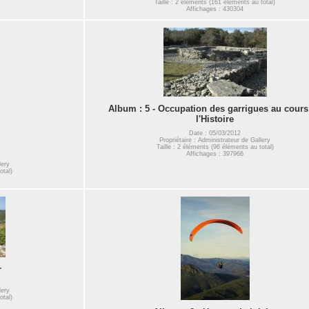
Taille : 2 éléments (161 éléments au total)
Affichages : 430304
Album : 5 - Occupation des garrigues au cours
l'Histoire
Date : 05/03/2012
Propriétaire : Administrateur de Gallery
Taille : 2 éléments (96 éléments au total)
Affichages : 397966
lery
otal)
r
lery
otal)