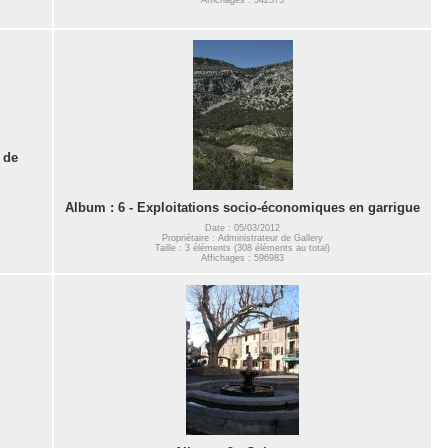
 de
Album : 6 - Exploitations socio-économiques en garrigue
Date : 05/03/2012
Propriétaire : Administrateur de Gallery
Taille : 3 éléments (308 éléments au total)
Affichages : 596983