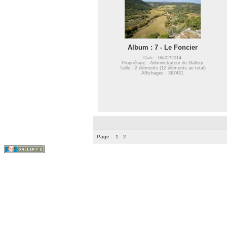
Album : 7 - Le Foncier
Date : 06/02/2014
Propriétaire : Administrateur de Gallery
Taille : 2 éléments (12 éléments au total)
Affichages : 367431
Page :
1
2