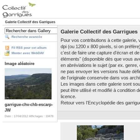
Galerie Collectif des Garrigues
Galerie Collectif des Garrigues
Recherche avancée
Pour vos contributions à cette galerie, v
dpi (ou 1200 x 800 pixels, si on préfère
Fil RSS pour cet album
c'est de faire une capture d'écran et de
Monter avec WebDAV
éléments" (disponible dès que vous av
Image aléatoire
en abréviations le sujet (par ex. genre,
ne pas envoyer les versions haute défini
de l'originale conservée dans vos arch
Les images dans cette galerie sont so
peut être utilisé et modifié à condition
licence.
Retour vers l'Encyclopédie des garrigues
garrigue-chv-chb-escarp-
JW
Date : 17/04/2012
Affichages : 19476