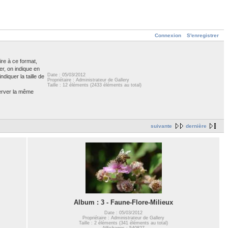
Connexion
S'enregistrer
ire à ce format,
er, on indique en
Date : 05/03/2012
diquer la taille de
Propriétaire : Administrateur de Gallery
Taille : 12 éléments (2433 éléments au total)
server la même
suivante
dernière
Album : 3 - Faune-Flore-Milieux
Date : 05/03/2012
Propriétaire : Administrateur de Gallery
Taille : 2 éléments (341 éléments au total)
Affichages : 540827