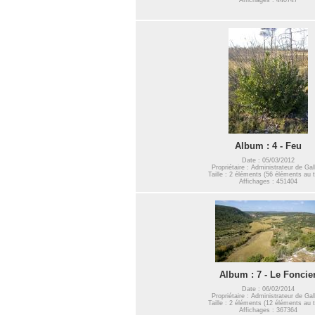
Album : 4 - Feu
Date : 05/03/2012
Propriétaire : Administrateur de Gal
Taille : 2 éléments (56 éléments au t
Affichages : 451404
Album : 7 - Le Foncie
Date : 06/02/2014
Propriétaire : Administrateur de Gal
Taille : 2 éléments (12 éléments au t
Affichages : 367364