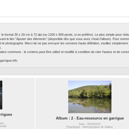
ser le format 30 x 20 cm à 72 dpi (ou 1200 x 800 pixels, si on préfère). Le plus simple pour rédu
ivant le lien "Ajouter des éléments" (disponible dès que vous avez choisi l'album). Pour nomm
 et le photographe. Merci de ne pas envoyer les versions haute définition, veuillez simplement in
s.
tive commons : le contenu peut être utilisé et modifié à condition de citer l'auteur et de con
garrigue.info
rrigues
Album : 2 - Eau-ressource en garrigue
lery
Date : 05/03/2012
total)
Propriétaire : Administrateur de Gallery