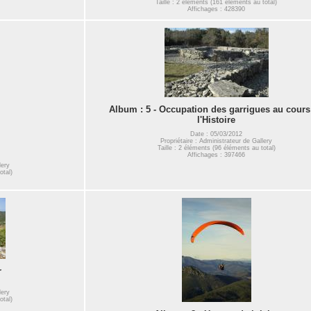
Taille : 2 éléments (161 éléments au total)
Affichages : 428390
Album : 5 - Occupation des garrigues au cours
l'Histoire
Date : 05/03/2012
Propriétaire : Administrateur de Gallery
Taille : 2 éléments (96 éléments au total)
Affichages : 397466
lery
otal)
r
lery
otal)