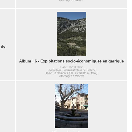
 de
Album : 6 - Exploitations socio-économiques en garrigue
Date : 05/03/2012
Propriétaire : Administrateur de Gallery
Taille : 3 éléments (308 éléments au total)
Affichages : 596269