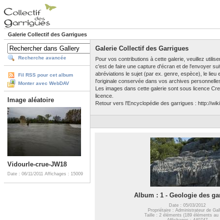
Galerie Collectif des Garrigues
Galerie Collectif des Garrigues
Recherche avancée
Pour vos contributions à cette galerie, veuillez utili
c'est de faire une capture d'écran et de l'envoyer su
abréviations le sujet (par ex. genre, espèce), le lieu
Fil RSS pour cet album
l'originale conservée dans vos archives personnelle
Monter avec WebDAV
Les images dans cette galerie sont sous licence Crea
licence.
Image aléatoire
Retour vers l'Encyclopédie des garrigues : http://wiki
Vidourle-crue-JW18
Date : 06/11/2011
Affichages : 15009
Album : 1 - Geologie des ga
Date : 05/03/2012
Propriétaire : Administrateur de Gal
Taille : 2 éléments (189 éléments au 
Affichages : 440747