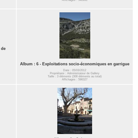
 de
Album : 6 - Exploitations socio-économiques en garrigue
Date : 05/03/2012
Propriétaire : Administrateur de Gallery
Taille : 3 éléments (308 éléments au total)
Affichages : 596327