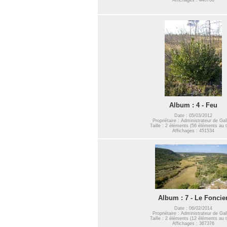
Album : 4 - Feu
Date : 05/03/2012
Propriétaire : Administrateur de Gal
Taille : 2 éléments (56 éléments au t
Affichages : 451534
Album : 7 - Le Foncie
Date : 06/02/2014
Propriétaire : Administrateur de Gal
Taille : 2 éléments (12 éléments au t
Affichages : 367376