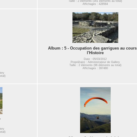
Taille : 2 éléments (161 éléments au total)
Affichages : 428584
Album : 5 - Occupation des garrigues au cours
l'Histoire
Date : 05/03/2012
Propriétaire : Administrateur de Gallery
Taille : 2 éléments (96 éléments au total)
Affichages : 397480
lery
otal)
r
lery
otal)