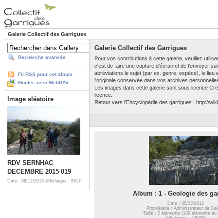
Galerie Collectif des Garrigues
Galerie Collectif des Garrigues
Recherche avancée
Pour vos contributions à cette galerie, veuillez utili
c'est de faire une capture d'écran et de l'envoyer su
abréviations le sujet (par ex. genre, espèce), le lieu
Fil RSS pour cet album
l'originale conservée dans vos archives personnelle
Monter avec WebDAV
Les images dans cette galerie sont sous licence Crea
licence.
Image aléatoire
Retour vers l'Encyclopédie des garrigues : http://wiki
RDV SERNHAC
DECEMBRE 2015 019
Date : 08/12/2015
Affichages : 5917
Album : 1 - Geologie des ga
Date : 05/03/2012
Propriétaire : Administrateur de Gal
Taille : 2 éléments (189 éléments au 
Affichages : 440766