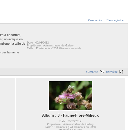
Connexion
S'enregistrer
ire à ce format,
er, on indique en
Date : 05/03/2012
diquer la taille de
Propriétaire : Administrateur de Gallery
Taille : 12 éléments (2433 éléments au total)
server la même
suivante
dernière
Album : 3 - Faune-Flore-Milieux
Date : 05/03/2012
Propriétaire : Administrateur de Gallery
Taille : 2 éléments (341 éléments au total)
Affichages : 540991