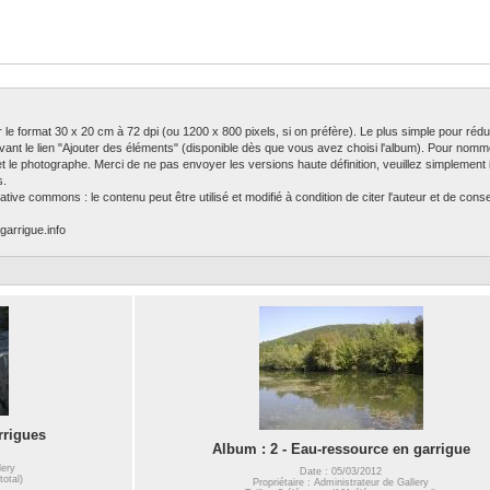
ser le format 30 x 20 cm à 72 dpi (ou 1200 x 800 pixels, si on préfère). Le plus simple pour rédu
ivant le lien "Ajouter des éléments" (disponible dès que vous avez choisi l'album). Pour nomm
 et le photographe. Merci de ne pas envoyer les versions haute définition, veuillez simplement in
s.
tive commons : le contenu peut être utilisé et modifié à condition de citer l'auteur et de con
garrigue.info
rrigues
Album : 2 - Eau-ressource en garrigue
lery
Date : 05/03/2012
total)
Propriétaire : Administrateur de Gallery