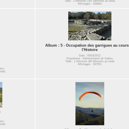
Taille : 2 éléments (161 éléments au total)
Affichages : 428943
Album : 5 - Occupation des garrigues au cours
l'Histoire
Date : 05/03/2012
Propriétaire : Administrateur de Gallery
Taille : 2 éléments (96 éléments au total)
Affichages : 397551
lery
otal)
r
lery
otal)