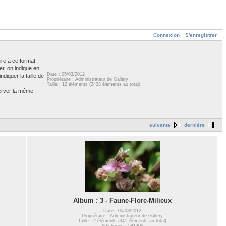
Connexion
S'enregistrer
ire à ce format,
er, on indique en
Date : 05/03/2012
diquer la taille de
Propriétaire : Administrateur de Gallery
Taille : 12 éléments (2433 éléments au total)
server la même
suivante
dernière
Album : 3 - Faune-Flore-Milieux
Date : 05/03/2012
Propriétaire : Administrateur de Gallery
Taille : 2 éléments (341 éléments au total)
Affichages : 541306