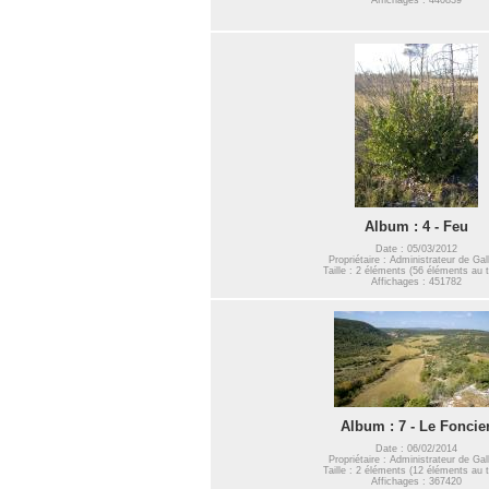
Album : 4 - Feu
Date : 05/03/2012
Propriétaire : Administrateur de Gal
Taille : 2 éléments (56 éléments au t
Affichages : 451782
Album : 7 - Le Foncie
Date : 06/02/2014
Propriétaire : Administrateur de Gal
Taille : 2 éléments (12 éléments au t
Affichages : 367420