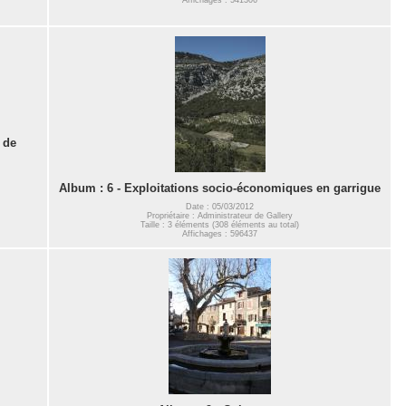
 de
Album : 6 - Exploitations socio-économiques en garrigue
Date : 05/03/2012
Propriétaire : Administrateur de Gallery
Taille : 3 éléments (308 éléments au total)
Affichages : 596437