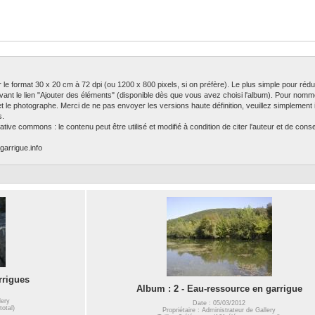
ser le format 30 x 20 cm à 72 dpi (ou 1200 x 800 pixels, si on préfère). Le plus simple pour rédu
ivant le lien "Ajouter des éléments" (disponible dès que vous avez choisi l'album). Pour nomm
 et le photographe. Merci de ne pas envoyer les versions haute définition, veuillez simplement in
s.
tive commons : le contenu peut être utilisé et modifié à condition de citer l'auteur et de con
garrigue.info
rrigues
Album : 2 - Eau-ressource en garrigue
lery
Date : 05/03/2012
total)
Propriétaire : Administrateur de Gallery