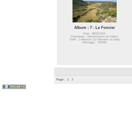
Album : 7 - Le Foncier
Date : 06/02/2014
Propriétaire : Administrateur de Gallery
Taille : 2 éléments (12 éléments au total)
Affichages : 367685
Page :
1
2