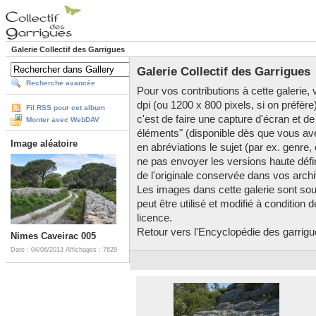
Galerie Collectif des Garrigues
Galerie Collectif des Garrigues
Recherche avancée
Pour vos contributions à cette galerie, v
dpi (ou 1200 x 800 pixels, si on préfère
Fil RSS pour cet album
c'est de faire une capture d'écran et de
Monter avec WebDAV
éléments" (disponible dès que vous av
Image aléatoire
en abréviations le sujet (par ex. genre,
ne pas envoyer les versions haute défini
de l'originale conservée dans vos arch
Les images dans cette galerie sont so
peut être utilisé et modifié à condition
licence.
Retour vers l'Encyclopédie des garrigues
Nimes Caveirac 005
Date : 04/06/2013
Affichages : 7629