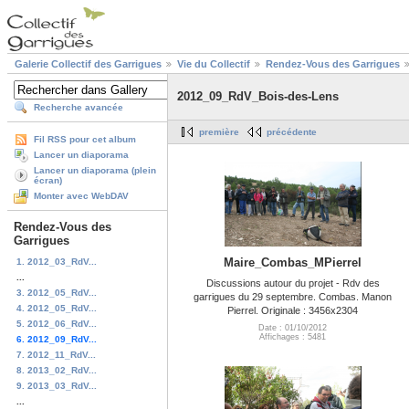
Galerie Collectif des Garrigues
Vie du Collectif
Rendez-Vous des Garrigues
2012_09_RdV_Bois-des-Lens
Recherche avancée
première
précédente
Fil RSS pour cet album
Lancer un diaporama
Lancer un diaporama (plein
écran)
Monter avec WebDAV
Rendez-Vous des
Garrigues
Maire_Combas_MPierrel
1. 2012_03_RdV...
...
Discussions autour du projet - Rdv des
3. 2012_05_RdV...
garrigues du 29 septembre. Combas. Manon
4. 2012_05_RdV...
Pierrel. Originale : 3456x2304
5. 2012_06_RdV...
Date : 01/10/2012
Affichages : 5481
6. 2012_09_RdV...
7. 2012_11_RdV...
8. 2013_02_RdV...
9. 2013_03_RdV...
...