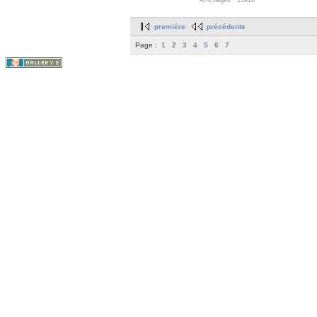
Affichages : 13910
première
précédente
Page :
1
2
3
4
5
6
7