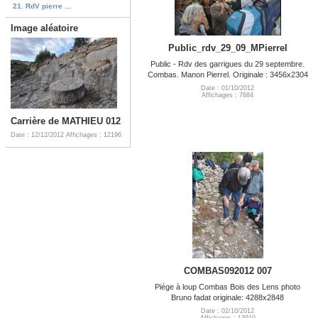
21. RdV pierre ...
Image aléatoire
Public_rdv_29_09_MPierrel
Public - Rdv des garrigues du 29 septembre.
Combas. Manon Pierrel. Originale : 3456x2304
Date : 01/10/2012
Affichages : 7684
Carrière de MATHIEU 012
Date : 12/12/2012
Affichages : 12196
COMBAS092012 007
Piége à loup Combas Bois des Lens photo
Bruno fadat originale: 4288x2848
Date : 02/10/2012