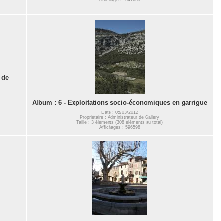
 de
Album : 6 - Exploitations socio-économiques en garrigue
Date : 05/03/2012
Propriétaire : Administrateur de Gallery
Taille : 3 éléments (308 éléments au total)
Affichages : 596598