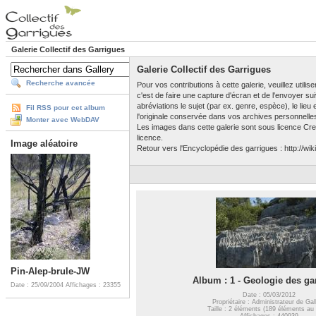
Galerie Collectif des Garrigues
Galerie Collectif des Garrigues
Recherche avancée
Pour vos contributions à cette galerie, veuillez utili
c'est de faire une capture d'écran et de l'envoyer su
abréviations le sujet (par ex. genre, espèce), le lieu
Fil RSS pour cet album
l'originale conservée dans vos archives personnelle
Monter avec WebDAV
Les images dans cette galerie sont sous licence Crea
licence.
Image aléatoire
Retour vers l'Encyclopédie des garrigues : http://wiki
Pin-Alep-brule-JW
Album : 1 - Geologie des ga
Date : 25/09/2004
Affichages : 23355
Date : 05/03/2012
Propriétaire : Administrateur de Gal
Taille : 2 éléments (189 éléments au 
Affichages : 440939