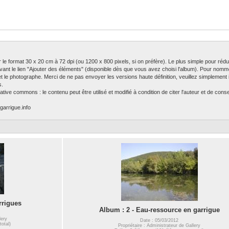
ser le format 30 x 20 cm à 72 dpi (ou 1200 x 800 pixels, si on préfère). Le plus simple pour rédu
ivant le lien "Ajouter des éléments" (disponible dès que vous avez choisi l'album). Pour nomm
 et le photographe. Merci de ne pas envoyer les versions haute définition, veuillez simplement in
s.
tive commons : le contenu peut être utilisé et modifié à condition de citer l'auteur et de con
garrigue.info
rrigues
Album : 2 - Eau-ressource en garrigue
lery
Date : 05/03/2012
total)
Propriétaire : Administrateur de Gallery