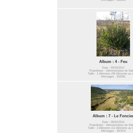
Album : 4 - Feu
Date : 05/03/2012
Propriétaire : Administrateur de Gal
Taille : 2 éléments (56 éléments au t
Affichages : 452081
Album : 7 - Le Foncie
Date : 06/02/2014
Propriétaire : Administrateur de Gal
Taille : 2 éléments (12 éléments au t
Affichages : 367474