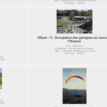
Taille : 2 éléments (161 éléments au total)
Affichages : 429358
Album : 5 - Occupation des garrigues au cours
l'Histoire
Date : 05/03/2012
Propriétaire : Administrateur de Gallery
Taille : 2 éléments (96 éléments au total)
Affichages : 397658
lery
otal)
r
lery
otal)