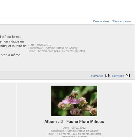
Connexion
S'enregistrer
ire à ce format,
er, on indique en
Date : 05/03/2012
diquer la taille de
Propriétaire : Administrateur de Gallery
Taille : 12 éléments (2433 éléments au total)
server la même
suivante
dernière
Album : 3 - Faune-Flore-Milieux
Date : 05/03/2012
Propriétaire : Administrateur de Gallery
Taille : 2 éléments (341 éléments au total)
Affichages : 541669